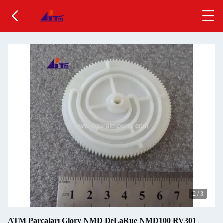
2
/
3
ATM Parçaları Glory NMD DeLaRue NMD100 RV301