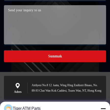
Sunmak
Atölyesi No.8 12. katta, Wing Hing Endüstri Binası, No.
89-93 Chai Wan Kok Caddesi, Tsuen Wan, NT, Hong Kong
Adres
Tiger ATM Parts