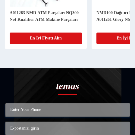
A011263 NMD ATM Parçaları NQ300
NMD100 Dağıtıcı NF3
Not Kualifier ATM Makine Parçaları
A011261 Glory NMD 
En İyi Fiyatı Alın
En İyi Fiy
temas