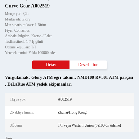
Curve Gear A002519
Menşe yeri: Çin
Marka adı: Glory
Min sipariş miktarı: 1 Birim
Fiyat: Contact us
Ambalaj bilgileri: Karton / Palet
Teslim süresi: 1-7 iş günü
Ödeme koşulları: T/T
Yetenek temini: Yılda 100000 adet
Detay
Description
Vurgulamak:
Glory ATM eğri takım.
,
NMD100 RV301 ATM parçası
,
DeLaRue ATM yedek ekipmanları
1Eşya yok.:
A002519
2Nakliye limanı:
Zhuhai/Hong Kong
3Ödeme:
T/T veya Western Union (%100 ön ödeme)
Tags: