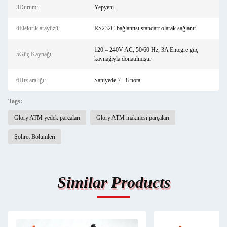
3Durum:
Yepyeni
4Elektrik arayüzü:
RS232C bağlantısı standart olarak sağlanır
120 – 240V AC, 50/60 Hz, 3A Entegre güç
5Güç Kaynağı:
kaynağıyla donatılmıştır
6Hız aralığı:
Saniyede 7 - 8 nota
Tags:
Glory ATM yedek parçaları
Glory ATM makinesi parçaları
Şöhret Bölümleri
Similar Products