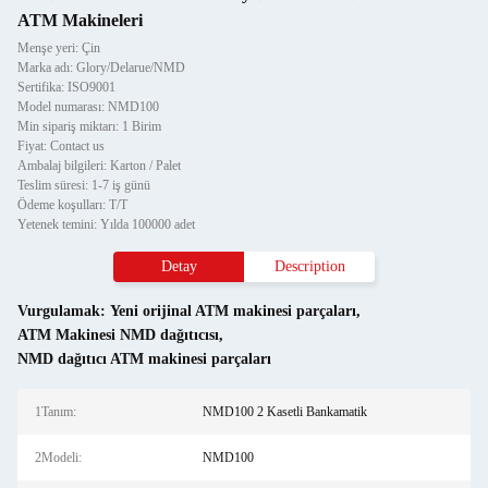
ATM Makineleri
Menşe yeri: Çin
Marka adı: Glory/Delarue/NMD
Sertifika: ISO9001
Model numarası: NMD100
Min sipariş miktarı: 1 Birim
Fiyat: Contact us
Ambalaj bilgileri: Karton / Palet
Teslim süresi: 1-7 iş günü
Ödeme koşulları: T/T
Yetenek temini: Yılda 100000 adet
Detay
Description
Vurgulamak:
Yeni orijinal ATM makinesi parçaları
,
ATM Makinesi NMD dağıtıcısı
,
NMD dağıtıcı ATM makinesi parçaları
1Tanım:
NMD100 2 Kasetli Bankamatik
2Modeli:
NMD100