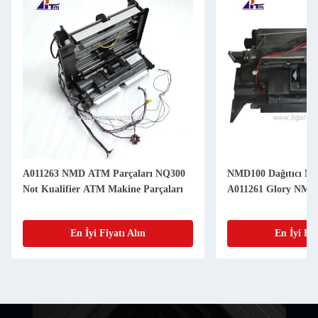
A011263 NMD ATM Parçaları NQ300
NMD100 Dağıtıcı NF3
Not Kualifier ATM Makine Parçaları
A011261 Glory NMD 
En İyi Fiyatı Alın
En İyi Fiy