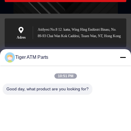
Atölyesi No.8 12. katta, Wing Hing Endüstri Binası, No.
89-93 Chai Wan Kok Caddesi, Tsuen Wan, NT, Hong Kong
Adres
Tiger ATM Parts
sales@atmpart.com.cn
E-posta
10:51 PM
Good day, what product are you looking for?
000-86-0756-5162218
Telefon.