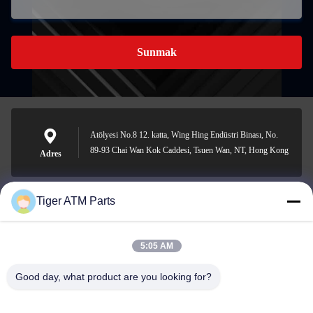
Sunmak
Atölyesi No.8 12. katta, Wing Hing Endüstri Binası, No.
89-93 Chai Wan Kok Caddesi, Tsuen Wan, NT, Hong Kong
Adres
Tiger ATM Parts
sales@atmpart.com.cn
E-posta
5:05 AM
Good day, what product are you looking for?
00-86-0756-5162218