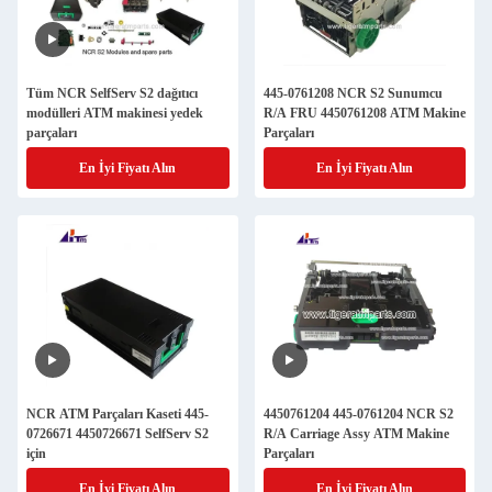
Tüm NCR SelfServ S2 dağıtıcı
445-0761208 NCR S2 Sunumcu
modülleri ATM makinesi yedek
R/A FRU 4450761208 ATM Makine
parçaları
Parçaları
En İyi Fiyatı Alın
En İyi Fiyatı Alın
NCR ATM Parçaları Kaseti 445-
4450761204 445-0761204 NCR S2
0726671 4450726671 SelfServ S2
R/A Carriage Assy ATM Makine
için
Parçaları
En İyi Fiyatı Alın
En İyi Fiyatı Alın