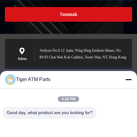
Sunmak
Atölyesi No.8 12. katta, Wing Hing Endüstri Binası, No.
89-93 Chai Wan Kok Caddesi, Tsuen Wan, NT, Hong Kong
Adres
Tiger ATM Parts
sales@atmpart.com.cn
E-posta
4:26 PM
Good day, what product are you looking for?
00-86-0756-5162218
Telefon.