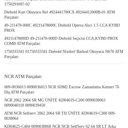
1750291697-02
Diebold Kart Okuyucu Rol 4924441700CX 49244412000B-01 ATM
Parçaları
49-211478-000C 49211478000C Diebold Opteva Alıcı 1.5 CCA KYBD
PROX
49211478000D 49-211478-000D Diebold Seçicisi CCA,KYBD PROX
COMB ATM Parçaları
1750333341 01750333341 Diebold Nixdorf Barkod Okuyucu N670 ATM
Parçaları
NCR ATM Parçaları
009-0036013 0090036013 NCR SDM2 Escrow Zamanlama Kemeri 76
Diş ATM Parçaları
NCR 2062 2064 SR MG ÜNİTE KD04619-C200 0090038063
0090040118 0090039450
ATM NCR Selfserv 2062 2064 SR TH ÜNİTE KD04619-C300 009-
0038064
KD04625-C404 0090038068 NCR NCR SelfServ 62 64 SR LT Arka