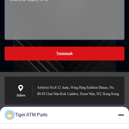
Sunmak
Atölyesi No.8 12. katta, Wing Hing Endüstri Binası, No.
89-93 Chai Wan Kok Caddesi, Tsuen Wan, NT, Hong Kong
Adres
Tiger ATM Parts
sales@atmpart.com.cn
E-posta