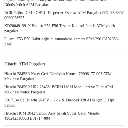
Dönüştürücü ATM Parçaları
NCR Fujitsu G610 GBRU Dispenser Escrow ATM Parçaları 009-0028597
0090028597
KD20049-B91X Fujitsu F53 F56 Testere Kontrol Paneli ATM yedek
parçaları
Fujitsu F53 F56 Nakit dağıtıcı zamanlama kemeri S2M-296 CA02953-
3148
Hitachi ATM Parçaları
Hitachi 2845SR Kaset Geri Dönüşüm Kutusu 7P098177-003 ATM
Makinesi Parçaları
Hitachi 2845SR UR2 2845V BCRM HCM Modülleri ve Tüm ATM
Makinesi Yedek Parçaları
E01713-001 Hitachi 2845V / 3842 & Diebold 328 ATM için U Tipi
Sensör
Hitachi HCM 3842 Sensör Assy Siyah Süper Uzun Mesafe
49024231000B E01714-004