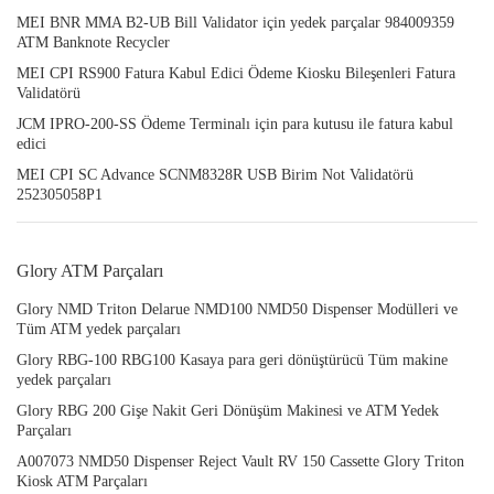
MEI BNR MMA B2-UB Bill Validator için yedek parçalar 984009359
ATM Banknote Recycler
MEI CPI RS900 Fatura Kabul Edici Ödeme Kiosku Bileşenleri Fatura
Validatörü
JCM IPRO-200-SS Ödeme Terminalı için para kutusu ile fatura kabul
edici
MEI CPI SC Advance SCNM8328R USB Birim Not Validatörü
252305058P1
Glory ATM Parçaları
Glory NMD Triton Delarue NMD100 NMD50 Dispenser Modülleri ve
Tüm ATM yedek parçaları
Glory RBG-100 RBG100 Kasaya para geri dönüştürücü Tüm makine
yedek parçaları
Glory RBG 200 Gişe Nakit Geri Dönüşüm Makinesi ve ATM Yedek
Parçaları
A007073 NMD50 Dispenser Reject Vault RV 150 Cassette Glory Triton
Kiosk ATM Parçaları