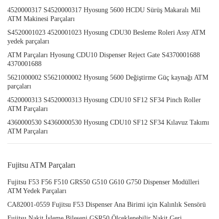
4520000317 S4520000317 Hyosung 5600 HCDU Sürüş Makaralı Mil
ATM Makinesi Parçaları
S4520001023 4520001023 Hyosung CDU30 Besleme Roleri Assy ATM
yedek parçaları
ATM Parçaları Hyosung CDU10 Dispenser Reject Gate S4370001688
4370001688
5621000002 S5621000002 Hyosung 5600 Değiştirme Güç kaynağı ATM
parçaları
4520000313 S4520000313 Hyosung CDU10 SF12 SF34 Pinch Roller
ATM Parçaları
4360000530 S4360000530 Hyosung CDU10 SF12 SF34 Kılavuz Takımı
ATM Parçaları
Fujitsu ATM Parçaları
Fujitsu F53 F56 F510 GRS50 G510 G610 G750 Dispenser Modülleri
ATM Yedek Parçaları
CA82001-0559 Fujitsu F53 Dispenser Ana Birimi için Kalınlık Sensörü
Fujitsu Nakit İşleme Bileşeni GSR50 Ölçeklenebilir Nakit Geri