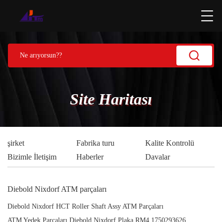
Site Haritası
şirket
Fabrika turu
Kalite Kontrolü
Bizimle İletişim
Haberler
Davalar
Diebold Nixdorf ATM parçaları
Diebold Nixdorf HCT Roller Shaft Assy ATM Parçaları
ATM Yedek Parçaları Diebold Nixdorf Plaka RM4 1750293626