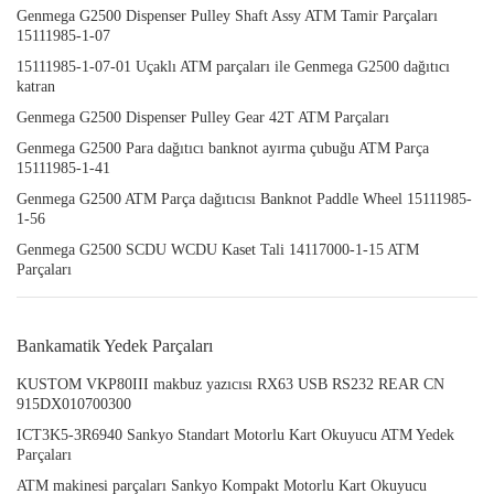
Genmega G2500 Dispenser Pulley Shaft Assy ATM Tamir Parçaları
15111985-1-07
15111985-1-07-01 Uçaklı ATM parçaları ile Genmega G2500 dağıtıcı
katran
Genmega G2500 Dispenser Pulley Gear 42T ATM Parçaları
Genmega G2500 Para dağıtıcı banknot ayırma çubuğu ATM Parça
15111985-1-41
Genmega G2500 ATM Parça dağıtıcısı Banknot Paddle Wheel 15111985-
1-56
Genmega G2500 SCDU WCDU Kaset Tali 14117000-1-15 ATM
Parçaları
Bankamatik Yedek Parçaları
KUSTOM VKP80III makbuz yazıcısı RX63 USB RS232 REAR CN
915DX010700300
ICT3K5-3R6940 Sankyo Standart Motorlu Kart Okuyucu ATM Yedek
Parçaları
ATM makinesi parçaları Sankyo Kompakt Motorlu Kart Okuyucu