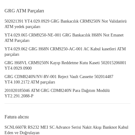
GRG ATM Parçaları
502021391 YT4.029.0929 GRG Bankacılık CRM9250N Not Validatörü
ATM yedek parçaları
YT4.029.065 CRM9250-NE-001 GRG Bankacılık H68N Not Emanet
ATM Parçaları
YT4.029.062 GRG H68N CRM9250-AC-001 AC Kabul kasetleri ATM
parçaları
GRG H68VL CRM9250N Kayıp Reddetme Kutu Kaseti 502015206001
YT4.0929.0900
GRG CDM8240N/NV-RV-001 Reject Vault Cassette 502014487
YT4.100.2172 ATM parçaları
201020185046 ATM GRG CDM8240N Para Dağıtım Modülü
YT2.291.2088-P
Fatura alıcısı
SCNL6607R RS232 MEI SC Advance Serisi Nakit Akışı Banknot Kabul
Eden ve Doğrulayan