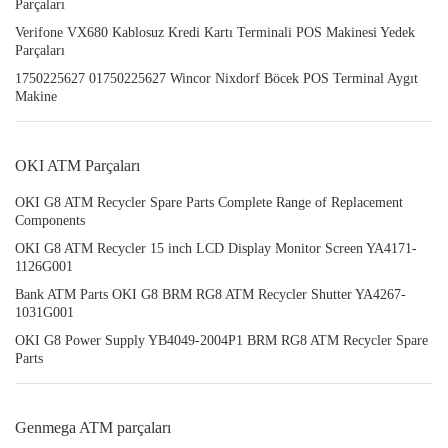
Parçaları
Verifone VX680 Kablosuz Kredi Kartı Terminali POS Makinesi Yedek
Parçaları
1750225627 01750225627 Wincor Nixdorf Böcek POS Terminal Aygıt
Makine
OKI ATM Parçaları
OKI G8 ATM Recycler Spare Parts Complete Range of Replacement
Components
OKI G8 ATM Recycler 15 inch LCD Display Monitor Screen YA4171-
1126G001
Bank ATM Parts OKI G8 BRM RG8 ATM Recycler Shutter YA4267-
1031G001
OKI G8 Power Supply YB4049-2004P1 BRM RG8 ATM Recycler Spare
Parts
Genmega ATM parçaları