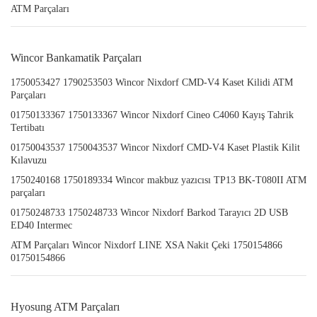
ATM Parçaları
Wincor Bankamatik Parçaları
1750053427 1790253503 Wincor Nixdorf CMD-V4 Kaset Kilidi ATM
Parçaları
01750133367 1750133367 Wincor Nixdorf Cineo C4060 Kayış Tahrik
Tertibatı
01750043537 1750043537 Wincor Nixdorf CMD-V4 Kaset Plastik Kilit
Kılavuzu
1750240168 1750189334 Wincor makbuz yazıcısı TP13 BK-T080II ATM
parçaları
01750248733 1750248733 Wincor Nixdorf Barkod Tarayıcı 2D USB
ED40 Intermec
ATM Parçaları Wincor Nixdorf LINE XSA Nakit Çeki 1750154866
01750154866
Hyosung ATM Parçaları