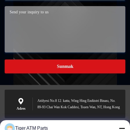
Sunmak
Atölyesi No.8 12. katta, Wing Hing Endüstri Binası, No.
89-93 Chai Wan Kok Caddesi, Tsuen Wan, NT, Hong Kong
Adres
Tiger ATM Parts