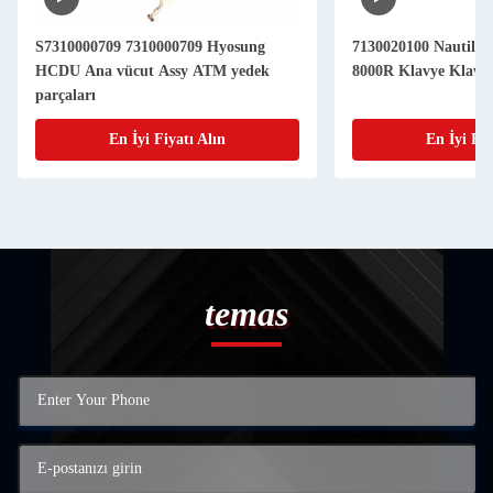
S7310000709 7310000709 Hyosung
7130020100 Nautilu
HCDU Ana vücut Assy ATM yedek
8000R Klavye Klavy
parçaları
En İyi Fiyatı Alın
En İyi Fiy
temas