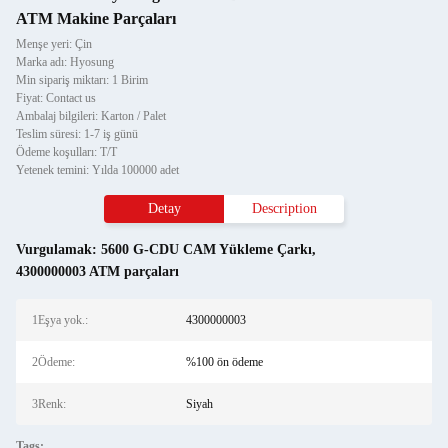
ATM Makine Parçaları
Menşe yeri: Çin
Marka adı: Hyosung
Min sipariş miktarı: 1 Birim
Fiyat: Contact us
Ambalaj bilgileri: Karton / Palet
Teslim süresi: 1-7 iş günü
Ödeme koşulları: T/T
Yetenek temini: Yılda 100000 adet
Detay
Description
Vurgulamak:
5600 G-CDU CAM Yükleme Çarkı
,
4300000003 ATM parçaları
1Eşya yok.:
4300000003
2Ödeme:
%100 ön ödeme
3Renk:
Siyah
Tags: