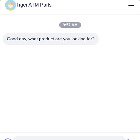
Tiger ATM Parts
sales@atmpart.com.cn
E-posta
9:57 AM
Good day, what product are you looking for?
000-86-0756-5162218
Telefon.
Tiger Spare Parts Co., Ltd