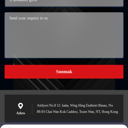
Sunmak
Atölyesi No.8 12. katta, Wing Hing Endüstri Binası, No.
89-93 Chai Wan Kok Caddesi, Tsuen Wan, NT, Hong Kong
Adres