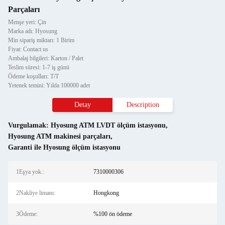
Parçaları
Menşe yeri: Çin
Marka adı: Hyosung
Min sipariş miktarı: 1 Birim
Fiyat: Contact us
Ambalaj bilgileri: Karton / Palet
Teslim süresi: 1-7 iş günü
Ödeme koşulları: T/T
Yetenek temini: Yılda 100000 adet
Detay
Description
Vurgulamak:
Hyosung ATM LVDT ölçüm istasyonu
,
Hyosung ATM makinesi parçaları
,
Garanti ile Hyosung ölçüm istasyonu
1Eşya yok.:
7310000306
2Nakliye limanı:
Hongkong
3Ödeme:
%100 ön ödeme