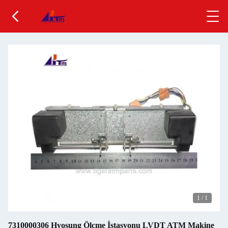
1
/
1
7310000306 Hyosung Ölçme İstasyonu LVDT ATM Makine