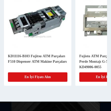
KD11116-B103 Fujitsu ATM Parçaları
Fujistu ATM Parçala
F510 Dispenser ATM Makine Parçaları
Perde Montajı G-580
KD49006-0055
En İyi Fiyatı Alın
En İyi Fiy