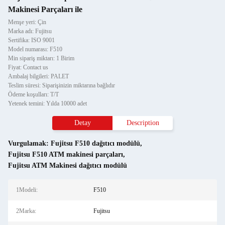
Makinesi Parçaları ile
Menşe yeri: Çin
Marka adı: Fujitsu
Sertifika: ISO 9001
Model numarası: F510
Min sipariş miktarı: 1 Birim
Fiyat: Contact us
Ambalaj bilgileri: PALET
Teslim süresi: Siparişinizin miktarına bağlıdır
Ödeme koşulları: T/T
Yetenek temini: Yılda 10000 adet
Detay
Description
Vurgulamak:
Fujitsu F510 dağıtıcı modülü
,
Fujitsu F510 ATM makinesi parçaları
,
Fujitsu ATM Makinesi dağıtıcı modülü
1Modeli:
F510
2Marka:
Fujitsu