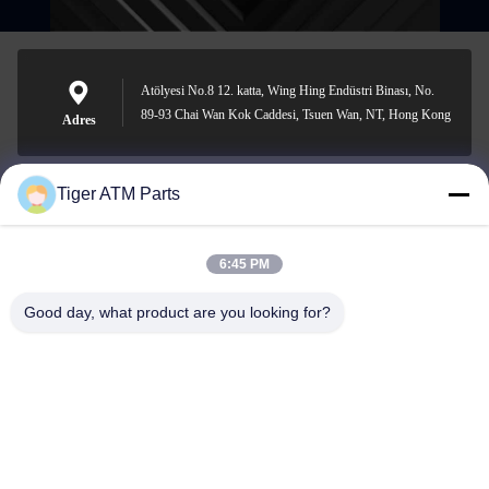
Atölyesi No.8 12. katta, Wing Hing Endüstri Binası, No.
89-93 Chai Wan Kok Caddesi, Tsuen Wan, NT, Hong Kong
Adres
Tiger ATM Parts
sales@atmpart.com.cn
E-posta
6:45 PM
Good day, what product are you looking for?
000-86-0756-5162218
Telefon.