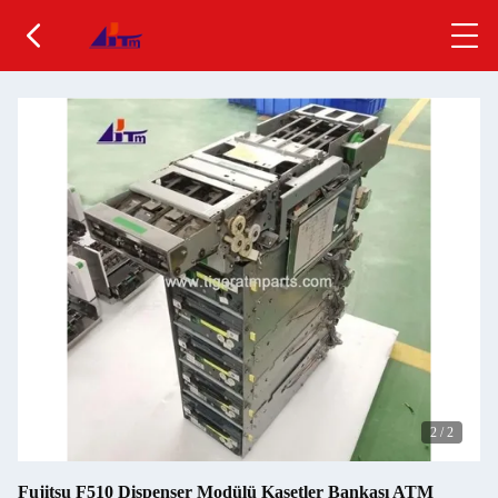
2
/
2
Fujitsu F510 Dispenser Modülü Kasetler Bankası ATM