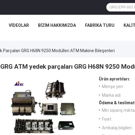
VIDEOLAR
BIZIM HAKKIMIZDA
FABRIKA TURU
KALI
Parçaları GRG H68N 9250 Modülleri ATM Makine Bileşenleri
GRG ATM yedek parçaları GRG H68N 9250 Modül
Ürün ayrıntıları:
Menşe yeri:
Marka adı:
Ödeme & teslimat 
Min sipariş miktar
Fiyat:
Ambalaj bilgileri: