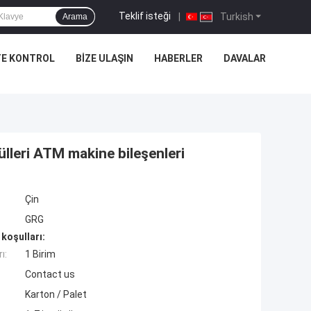
Teklif isteği
|
Turkish
Arama
TE KONTROL
BIZE ULAŞIN
HABERLER
DAVALAR
leri ATM makine bileşenleri
Çin
GRG
koşulları:
ı:
1 Birim
Contact us
Karton / Palet