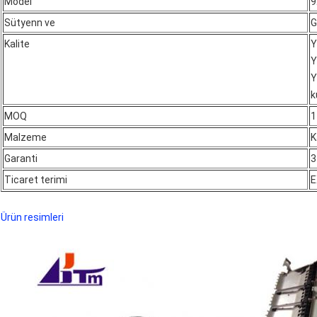
Model
9
Sütyen
n ve
G
Kalite
Y
Y
Y
k
MOQ
1
Malzeme
K
Garanti
3
Ticaret terimi
Ürün resimleri