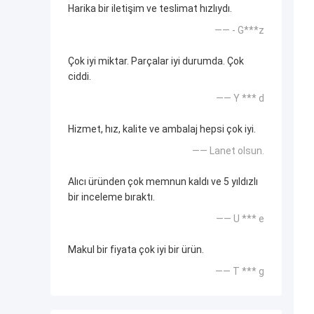
Harika bir iletişim ve teslimat hızlıydı.
—— - G***z
Çok iyi miktar. Parçalar iyi durumda. Çok
ciddi.
—— Y *** d
Hizmet, hız, kalite ve ambalaj hepsi çok iyi.
—— Lanet olsun.
Alıcı üründen çok memnun kaldı ve 5 yıldızlı
bir inceleme bıraktı.
—— U *** e
Makul bir fiyata çok iyi bir ürün.
—— T *** g