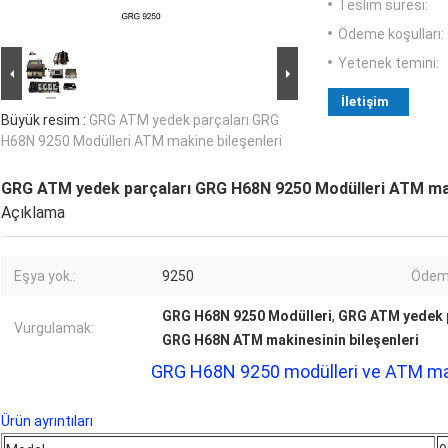
Teslim süresi:
Ödeme koşulları:
Yetenek temini:
İletişim
Büyük resim :
GRG ATM yedek parçaları GRG
H68N 9250 Modülleri ATM makine bileşenleri
GRG ATM yedek parçaları GRG H68N 9250 Modülleri ATM mak
Açıklama
Eşya yok.:
9250
Ödem
GRG H68N 9250 Modülleri
,
GRG ATM yedek 
Vurgulamak:
GRG H68N ATM makinesinin bileşenleri
GRG H68N 9250 modülleri ve ATM mak
Ürün ayrıntıları