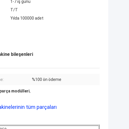
1-7 iş günü
T/T
Yılda 100000 adet
ine bileşenleri
e:
%100 ön ödeme
parça modülleri
,
inelerinin tüm parçaları