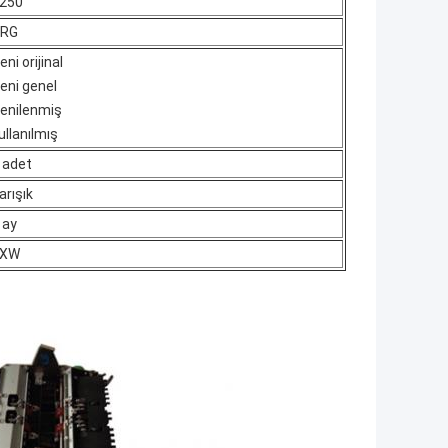
250
RG
eni orijinal
eni genel
enilenmiş
ullanılmış
 adet
arışık
 ay
EXW