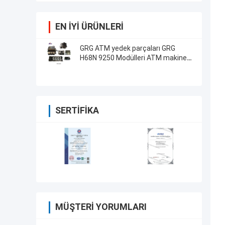
EN IYI ÜRÜNLERI
GRG ATM yedek parçaları GRG
H68N 9250 Modülleri ATM makine
bileşenleri
SERTIFIKA
MÜŞTERI YORUMLARI