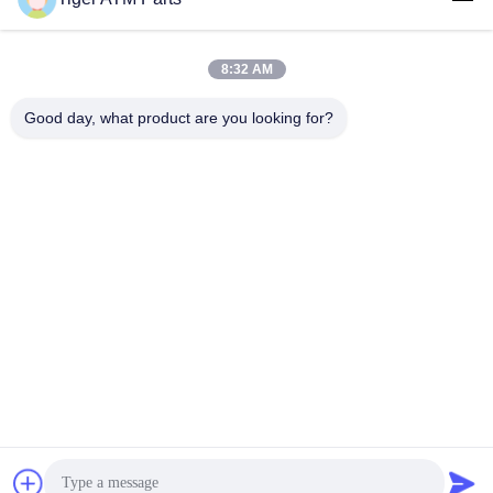
8:32 AM
Good day, what product are you looking for?
Atölyesi No.8 12. katta, Wing Hing Endüstri Binası, No.
89-93 Chai Wan Kok Caddesi, Tsuen Wan, NT, Hong Kong
Adres
Get a Quote