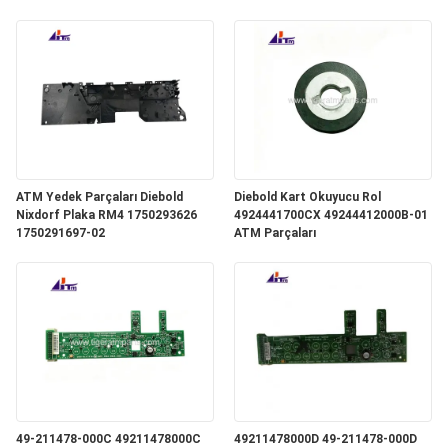
ATM Yedek Parçaları Diebold
Diebold Kart Okuyucu Rol
Nixdorf Plaka RM4 1750293626
4924441700CX 49244412000B-01
1750291697-02
ATM Parçaları
49-211478-000C 49211478000C
49211478000D 49-211478-000D