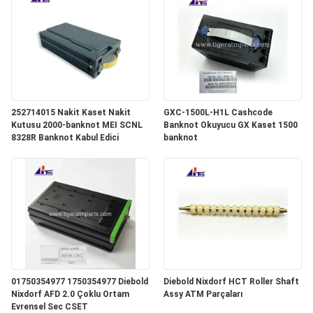
252714015 Nakit Kaset Nakit
GXC-1500L-H1L Cashcode
Kutusu 2000-banknot MEI SCNL
Banknot Okuyucu GX Kaset 1500
8328R Banknot Kabul Edici
banknot
01750354977 1750354977 Diebold
Diebold Nixdorf HCT Roller Shaft
Nixdorf AFD 2.0 Çoklu Ortam
Assy ATM Parçaları
Evrensel Sec CSET